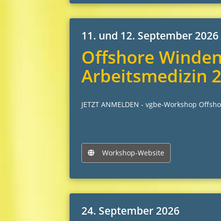
11. und 12. September 2026
Offshore Winden
Arbeitsmedizin 
JETZT ANMELDEN - vgbe-Workshop Offshor
Workshop-Website
24. September 2026