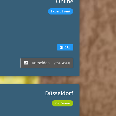
Online
Expert Event
ICAL
Anmelden
(150 - 400 €)
Düsseldorf
Konferenz