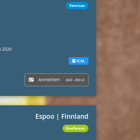
Seminar
) 2026
ICAL
Anmelden
(600 - 800 €)
Espoo | Finnland
Konferenz