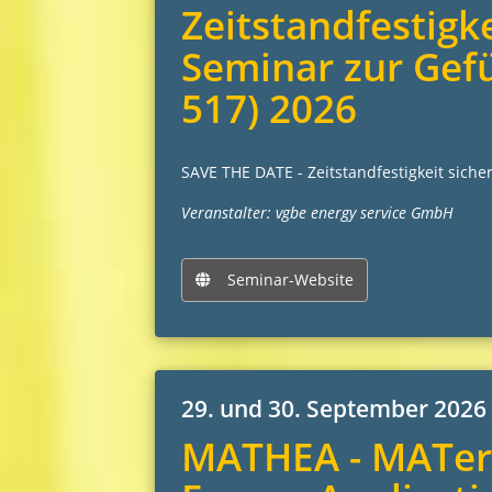
Zeitstandfestigke
Seminar zur Gef
517) 2026
SAVE THE DATE - Zeitstandfestigkeit sich
Veranstalter: vgbe energy service GmbH
Seminar-Website
29. und 30. September 2026
MATHEA - MATeri