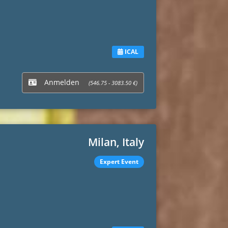
ICAL
Anmelden
(546.75 - 3083.50 €)
Milan, Italy
Expert Event