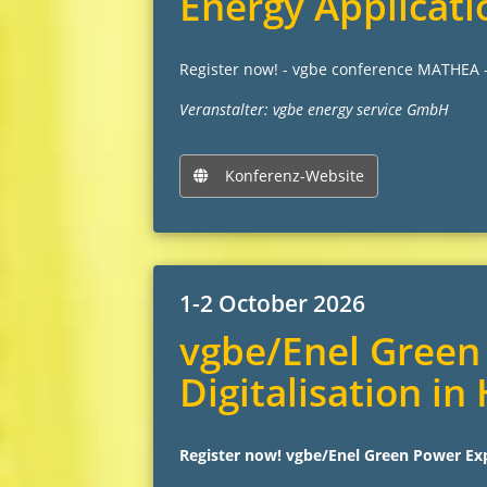
Energy Applicati
Register now! - vgbe conference MATHEA -
Veranstalter: vgbe energy service GmbH
Konferenz-Website
1-2 October 2026
vgbe/Enel Green 
Digitalisation i
Register now! vgbe/Enel Green Power Exp